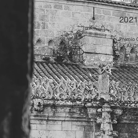
*Online edi
2021
Premio G
EX AE
Eva Arde
Audienc
String 
Raúl Ca
Mario Ca
Celia Ma
2022
Premio G
EX AE
Ignacio G