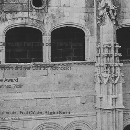
or, violin
e Award
mpos, violin
Galimusic- Fest Clásico Ribeira Sacra
rtinez, violin
s
arbone and Ivan Galindo, violoncellos
ce Award
tinez, violin
limusic - Fest Clásico Ribeira
Sacra
osch, viola