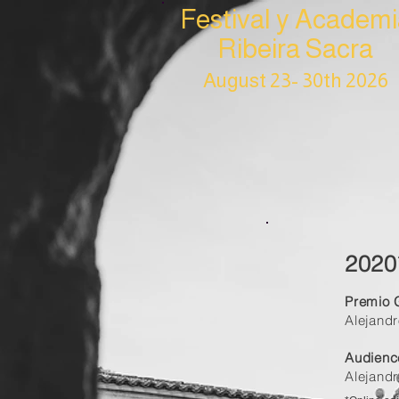
Festival y Academi
Ribeira Sacra
August 23- 30th 2026
2020
Premio G
Alejandr
Audienc
Alejand