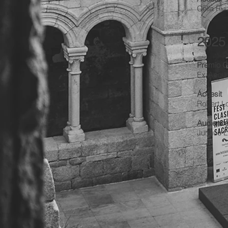
Celia Rui
2025
Premio Ga
Ex-Aequo
Áccesit
Robert Lo
Audienc
Junnuo Li