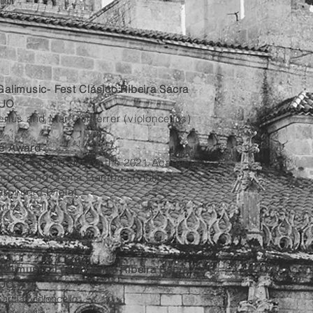
tion
alimusic- Fest Clásico Ribeira Sacra
QUO
ríus and Mar Gimferrer (violoncellos)
e Award
quartet formed during the 2021 Academy
mpos and Gema Gamboa (violins)
rpintero (viola)
rtos (cello)
alimusic- Fest Clásico Ribeira Sacra
QUO
arcía, violoncello