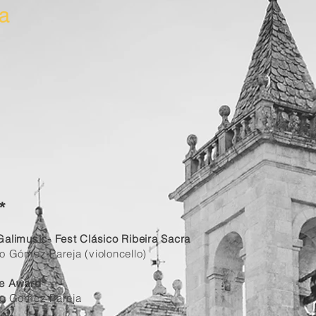
a
HOME
FESTIVAL
ACADEMY
PREM
*
alimusic- Fest Clásico Ribeira Sacra
o Gómez Pareja (violoncello)
e Award
ro Gomez Pareja