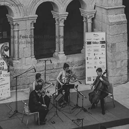
z, violoncello
limusic - Fest Clásico Ribeira Sacra 2025
: Lucía Eryszewicz, violín / Abel Gómez Antequera, cello
khov, violín
e Award
, cello