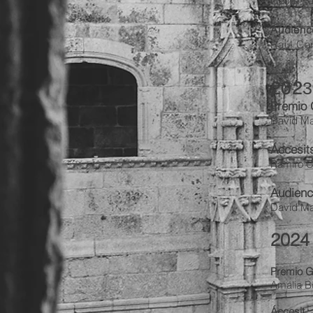
Gema Past
Audienc
Raúl Ca
202
3
Premio 
David
Ma
Áccesit
Ramiro C
Audien
David Mar
2024
Premio Ga
Amalia B
Áccesit